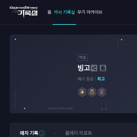
홈
카서 기록실
무기 아카이브
백호
빙고
매너 등급
최고
매치 기록
플레이 리포트