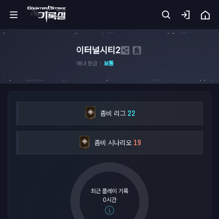
홈
이터널시티2
매너 등급
보통
카
서
기
22
록
좀비 리그
실
19
좀비 시나리오
무
기
아
카
최근 플레이 기록
이
0시간
브