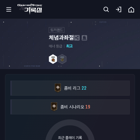
토끼랜드
홈
체념과좌절
매너 등급
최고
카
서
기
록
실
22
좀비 리그
무
19
좀비 시나리오
기
아
카
이
브
최근 플레이 기록