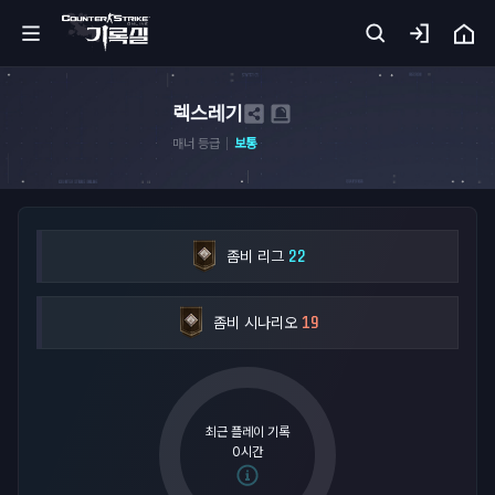
홈
렉스레기
매너 등급
보통
카
서
기
22
록
좀비 리그
실
19
좀비 시나리오
무
기
아
카
최근 플레이 기록
이
0시간
브