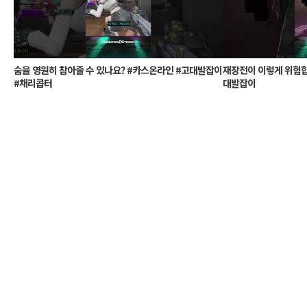
숨을 영원히 참아줄 수 있나요? #카스온라인 #고대발잡이
재장전이 이렇게 위험합
#채리콥터
대발잡이