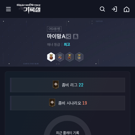
어9용병
홈
마이맘A
매너 등급
최고
카
서
기
록
실
22
좀비 리그
무
19
좀비 시나리오
기
아
카
이
브
최근 플레이 기록