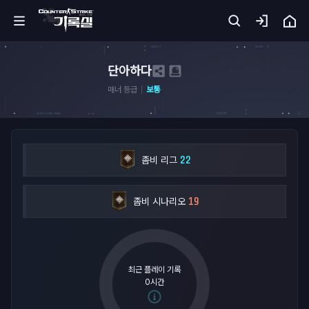
홈
단아하다
매너 등급
보통
카
서
기
22
록
좀비 리그
실
19
좀비 시나리오
무
기
아
카
최근 플레이 기록
이
0시간
브