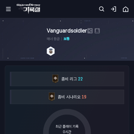
홈
Vanguardsoldier
매너 등급
보통
카
서
기
록
실
22
좀비 리그
19
좀비 시나리오
무
기
아
카
이
최근 플레이 기록
브
0시간